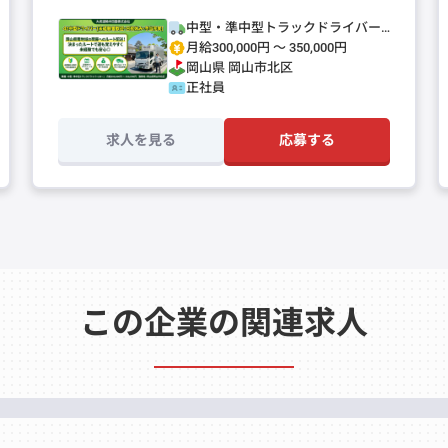
中型・準中型トラックドライバー
(4t～)
月給300,000円 〜 350,000円
岡山県
岡山市北区
正社員
求人を見る
応募する
この企業の関連求人