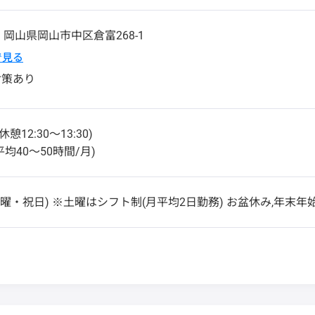
4
岡山県
岡山市中区
倉富268-1
pで見る
対策あり
(休憩12:30〜13:30)
均40〜50時間/月)
日曜・祝日) ※土曜はシフト制(月平均2日勤務) お盆休み,年末年始