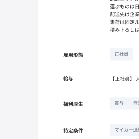
運ぶものは日
配送先は企業
集荷は固定
積み下ろし
正社員
雇用形態
給与
【正社員】
月
賞与
無
福利厚生
マイカー通
特定条件