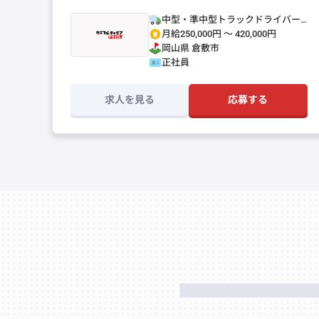
中型・準中型トラックドライバー
(4t～)
月給250,000円 〜 420,000円
岡山県
倉敷市
正社員
求人を見る
応募する