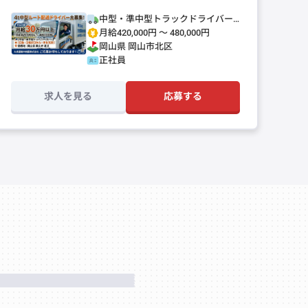
中型・準中型トラックドライバー
(4t～)
月給420,000円 〜 480,000円
岡山県
岡山市北区
正社員
求人を見る
応募する