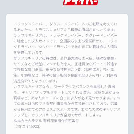
トラックドライバー、タクシードライバーへのご転職を考えてい
るあなたへ、カラフルキャリアなら理想の職場が見つかります。
カラフルキャリアは、トラックドライバー、タクシードライバー
に特化した求人サイトです。全国数万以上の営業所から、トラッ
クドライバー、タクシードライバーを含む幅広い職種の求人情報
を提供しています。
カラフルキャリアの特徴は、業界最大級の求人数、様々な車種・
サイズなどご希望にマッチした求人、正社員からパート・派遣ま
で多様な雇用形態、細かな条件検索が可能（勤務体系、福利厚
生、年齢層など、希望の給与形態や金額で絞り込み可）、利用者
満足度96%となっています。
カラフルキャリアなら、 ワークライフバランスを重視した職場
や、 キャリアアップをサポートしてくれる環境、 経験を活かせる
職場など、あなたのニーズに合った求人が必ず見つかります。すべ
ての求人は信頼できる契約事業所から直接提供されており、応募
から採用までのプロセスがスムーズです。あなたの次のキャリアス
テップを、カラフルキャリアが全力でサポートします。
株式会社カラフル 有料職業紹介許可番号
（13-ユ-316922）