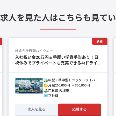
求人を見た人は
こちらも見てい
新着
株式会社日硝ハイウエー
入社祝い金20万円＆手厚い学資手当あり！日
祝休みでプライベートも充実できる4tドライ
バー
中型・準中型トラックドライバー
(4t～)
月給260,000円 〜 350,000円
奈良県
天理市
正社員
求人を見る
応募する