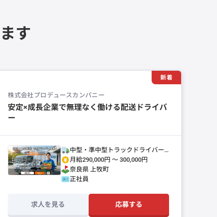
ます
新着
株式会社プロデュースカンパニー
安定×成長企業で無理なく働ける配送ドライバ
ー
中型・準中型トラックドライバー
(4t～)
月給290,000円 〜 300,000円
奈良県
上牧町
正社員
求人を見る
応募する