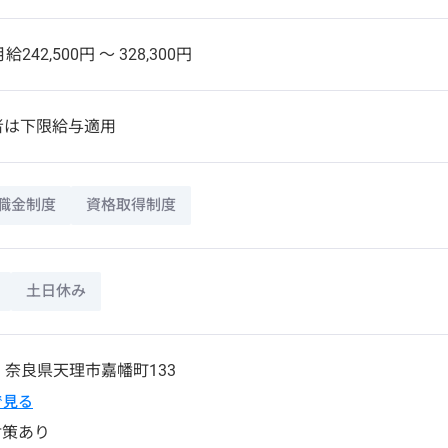
給242,500円 〜 328,300円
者は下限給与適用
職金制度
資格取得制度
土日休み
4
奈良県
天理市
嘉幡町133
pで見る
対策あり