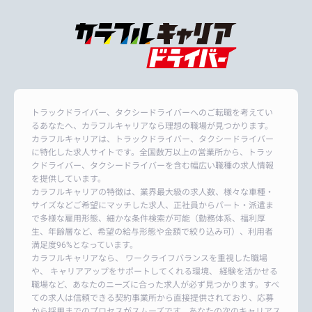
トラックドライバー、タクシードライバーへのご転職を考えてい
るあなたへ、カラフルキャリアなら理想の職場が見つかります。
カラフルキャリアは、トラックドライバー、タクシードライバー
に特化した求人サイトです。全国数万以上の営業所から、トラッ
クドライバー、タクシードライバーを含む幅広い職種の求人情報
を提供しています。
カラフルキャリアの特徴は、業界最大級の求人数、様々な車種・
サイズなどご希望にマッチした求人、正社員からパート・派遣ま
で多様な雇用形態、細かな条件検索が可能（勤務体系、福利厚
生、年齢層など、希望の給与形態や金額で絞り込み可）、利用者
満足度96%となっています。
カラフルキャリアなら、 ワークライフバランスを重視した職場
や、 キャリアアップをサポートしてくれる環境、 経験を活かせる
職場など、あなたのニーズに合った求人が必ず見つかります。すべ
ての求人は信頼できる契約事業所から直接提供されており、応募
から採用までのプロセスがスムーズです。あなたの次のキャリアス