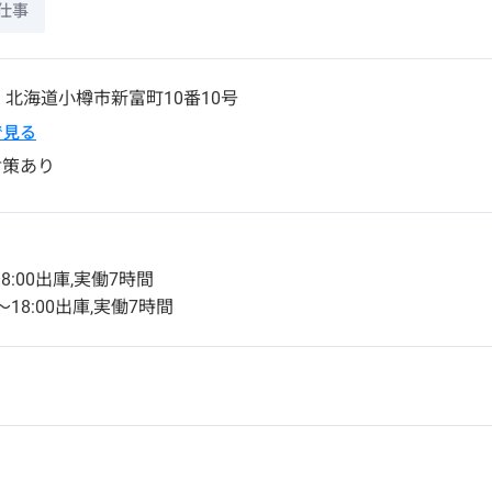
仕事
1
北海道
小樽市
新富町10番10号
pで見る
対策あり
8:00出庫,実働7時間
〜18:00出庫,実働7時間