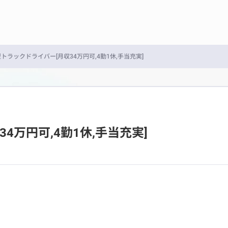
型トラックドライバー[月収34万円可,4勤1休,手当充実]
4万円可,4勤1休,手当充実]