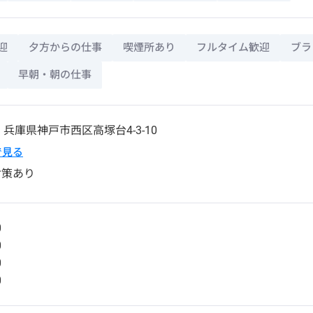
迎
夕方からの仕事
喫煙所あり
フルタイム歓迎
ブラ
早朝・朝の仕事
1
兵庫県
神戸市西区
高塚台4-3-10
pで見る
対策あり
0
0
0
0