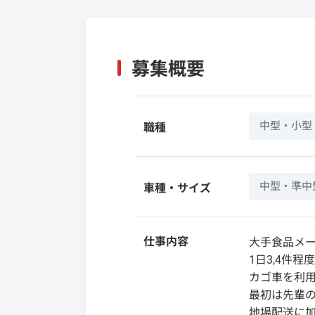
募集概要
中型・小型
職種
中型・準中
車種・サイズ
仕事内容
大手食品メ
1日3,4件
カゴ車を利
最初は先輩
地場配送に