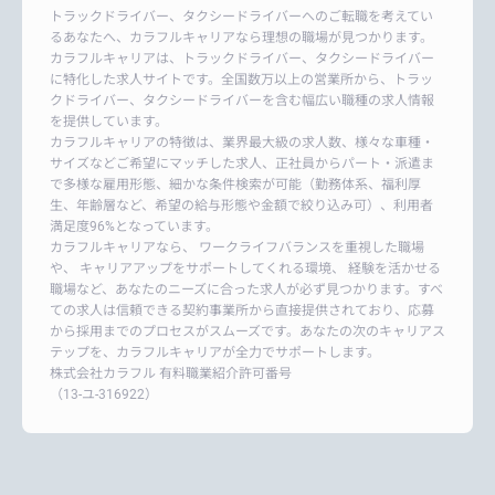
トラックドライバー、タクシードライバーへのご転職を考えてい
るあなたへ、カラフルキャリアなら理想の職場が見つかります。
カラフルキャリアは、トラックドライバー、タクシードライバー
に特化した求人サイトです。全国数万以上の営業所から、トラッ
クドライバー、タクシードライバーを含む幅広い職種の求人情報
を提供しています。
カラフルキャリアの特徴は、業界最大級の求人数、様々な車種・
サイズなどご希望にマッチした求人、正社員からパート・派遣ま
で多様な雇用形態、細かな条件検索が可能（勤務体系、福利厚
生、年齢層など、希望の給与形態や金額で絞り込み可）、利用者
満足度96%となっています。
カラフルキャリアなら、 ワークライフバランスを重視した職場
や、 キャリアアップをサポートしてくれる環境、 経験を活かせる
職場など、あなたのニーズに合った求人が必ず見つかります。すべ
ての求人は信頼できる契約事業所から直接提供されており、応募
から採用までのプロセスがスムーズです。あなたの次のキャリアス
テップを、カラフルキャリアが全力でサポートします。
株式会社カラフル 有料職業紹介許可番号
（13-ユ-316922）