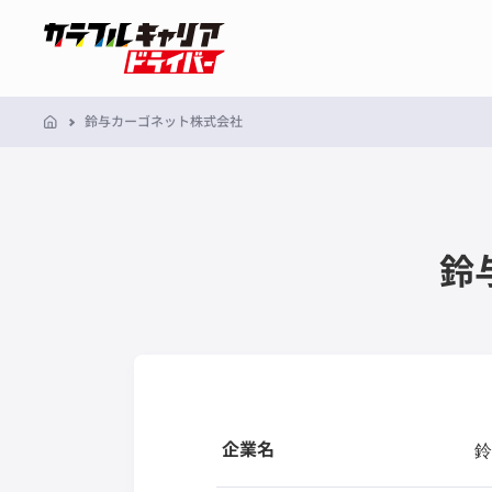
鈴与カーゴネット株式会社
鈴
企業名
鈴