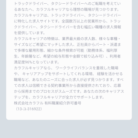
トラックドライバー、タクシードライバーへのご転職を考えてい
るあなたへ、カラフルキャリアなら理想の職場が見つかります。
カラフルキャリアは、トラックドライバー、タクシードライバー
に特化した求人サイトです。全国数万以上の営業所から、トラッ
クドライバー、タクシードライバーを含む幅広い職種の求人情報
を提供しています。
カラフルキャリアの特徴は、業界最大級の求人数、様々な車種・
サイズなどご希望にマッチした求人、正社員からパート・派遣ま
で多様な雇用形態、細かな条件検索が可能（勤務体系、福利厚
生、年齢層など、希望の給与形態や金額で絞り込み可）、利用者
満足度96%となっています。
カラフルキャリアなら、 ワークライフバランスを重視した職場
や、 キャリアアップをサポートしてくれる環境、 経験を活かせる
職場など、あなたのニーズに合った求人が必ず見つかります。すべ
ての求人は信頼できる契約事業所から直接提供されており、応募
から採用までのプロセスがスムーズです。あなたの次のキャリアス
テップを、カラフルキャリアが全力でサポートします。
株式会社カラフル 有料職業紹介許可番号
（13-ユ-316922）