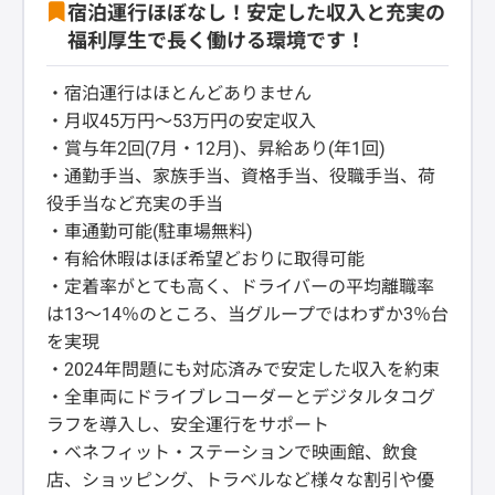
宿泊運行ほぼなし！安定した収入と充実の
福利厚生で長く働ける環境です！
・宿泊運行はほとんどありません
・月収45万円～53万円の安定収入
・賞与年2回(7月・12月)、昇給あり(年1回)
・通勤手当、家族手当、資格手当、役職手当、荷
役手当など充実の手当
・車通勤可能(駐車場無料)
・有給休暇はほぼ希望どおりに取得可能
・定着率がとても高く、ドライバーの平均離職率
は13～14％のところ、当グループではわずか3％台
を実現
・2024年問題にも対応済みで安定した収入を約束
・全車両にドライブレコーダーとデジタルタコグ
ラフを導入し、安全運行をサポート
・ベネフィット・ステーションで映画館、飲食
店、ショッピング、トラベルなど様々な割引や優