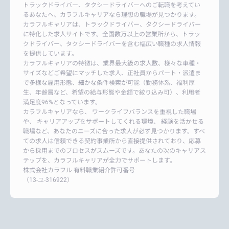
トラックドライバー、タクシードライバーへのご転職を考えてい
るあなたへ、カラフルキャリアなら理想の職場が見つかります。
カラフルキャリアは、トラックドライバー、タクシードライバー
に特化した求人サイトです。全国数万以上の営業所から、トラッ
クドライバー、タクシードライバーを含む幅広い職種の求人情報
を提供しています。
カラフルキャリアの特徴は、業界最大級の求人数、様々な車種・
サイズなどご希望にマッチした求人、正社員からパート・派遣ま
で多様な雇用形態、細かな条件検索が可能（勤務体系、福利厚
生、年齢層など、希望の給与形態や金額で絞り込み可）、利用者
満足度96%となっています。
カラフルキャリアなら、 ワークライフバランスを重視した職場
や、 キャリアアップをサポートしてくれる環境、 経験を活かせる
職場など、あなたのニーズに合った求人が必ず見つかります。すべ
ての求人は信頼できる契約事業所から直接提供されており、応募
から採用までのプロセスがスムーズです。あなたの次のキャリアス
テップを、カラフルキャリアが全力でサポートします。
株式会社カラフル 有料職業紹介許可番号
（13-ユ-316922）