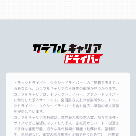
トラックドライバー、タクシードライバーへのご転職を考えてい
るあなたへ、カラフルキャリアなら理想の職場が見つかります。
カラフルキャリアは、トラックドライバー、タクシードライバー
に特化した求人サイトです。全国数万以上の営業所から、トラッ
クドライバー、タクシードライバーを含む幅広い職種の求人情報
を提供しています。
カラフルキャリアの特徴は、業界最大級の求人数、様々な車種・
サイズなどご希望にマッチした求人、正社員からパート・派遣ま
で多様な雇用形態、細かな条件検索が可能（勤務体系、福利厚
生、年齢層など、希望の給与形態や金額で絞り込み可）、利用者