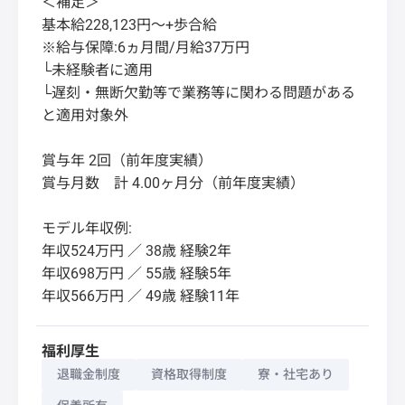
＜補足＞
基本給228,123円～+歩合給
※給与保障:6ヵ月間/月給37万円
└未経験者に適用
└遅刻・無断欠勤等で業務等に関わる問題がある
と適用対象外
賞与年 2回（前年度実績）
賞与月数 計 4.00ヶ月分（前年度実績）
モデル年収例:
年収524万円 ／ 38歳 経験2年
年収698万円 ／ 55歳 経験5年
年収566万円 ／ 49歳 経験11年
福利厚生
退職金制度
資格取得制度
寮・社宅あり