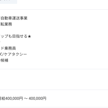
客自動車運送事業
運転業務
アップも目指せる★
者
ード乗務員
ズ/ケアタクシー
手候補
給400,000円 〜 400,000円