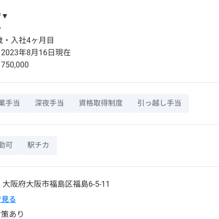
安▼
>
1歳・入社4ヶ月目
2023年8月16日現在
50,000
業手当
深夜手当
資格取得制度
引っ越し手当
勤可
駅チカ
4
大阪府
大阪市福島区
福島6-5-11
pで見る
対策あり