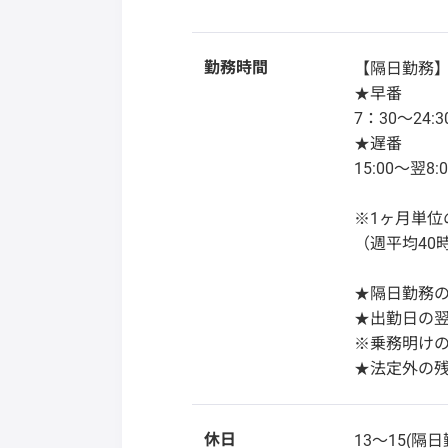
勤務時間
【隔日勤務】
★早番
7：30～24:
★遅番
15:00～翌8
※1ヶ月単位
（週平均40
★隔日勤務
★出勤日の
※乗務明け
★法定外の
休日
13～15(隔日