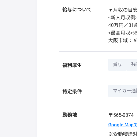
給与について
▼月収の目
<新人月収例
40万円／3
<最高月収>※
大阪市域：￥7
賞与
残
福利厚生
マイカー通
特定条件
勤務地
〒565-087
Google Ma
※受動喫煙