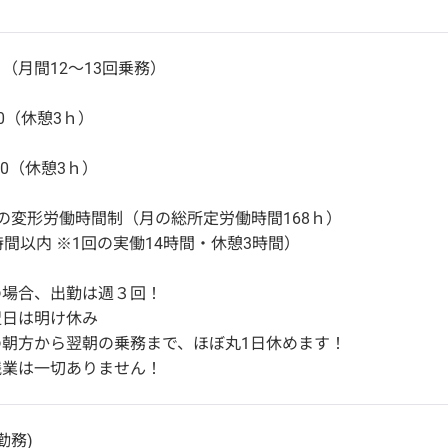
（月間12～13回乗務）
30（休憩3ｈ）
:00（休憩3ｈ）
の変形労働時間制（月の総所定労働時間168ｈ）
時間以内 ※1回の実働14時間・休憩3時間）
の場合、出勤は週３回！
翌日は明け休み
の朝方から翌朝の乗務まで、ほぼ丸1日休めます！
残業は一切ありません！
勤務)