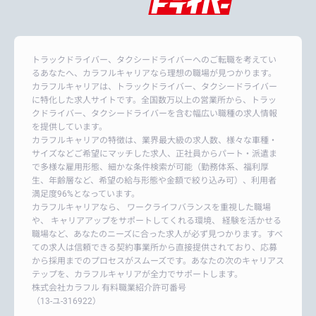
トラックドライバー、タクシードライバーへのご転職を考えてい
るあなたへ、カラフルキャリアなら理想の職場が見つかります。
カラフルキャリアは、トラックドライバー、タクシードライバー
に特化した求人サイトです。全国数万以上の営業所から、トラッ
クドライバー、タクシードライバーを含む幅広い職種の求人情報
を提供しています。
カラフルキャリアの特徴は、業界最大級の求人数、様々な車種・
サイズなどご希望にマッチした求人、正社員からパート・派遣ま
で多様な雇用形態、細かな条件検索が可能（勤務体系、福利厚
生、年齢層など、希望の給与形態や金額で絞り込み可）、利用者
満足度96%となっています。
カラフルキャリアなら、 ワークライフバランスを重視した職場
や、 キャリアアップをサポートしてくれる環境、 経験を活かせる
職場など、あなたのニーズに合った求人が必ず見つかります。すべ
ての求人は信頼できる契約事業所から直接提供されており、応募
から採用までのプロセスがスムーズです。あなたの次のキャリアス
テップを、カラフルキャリアが全力でサポートします。
株式会社カラフル 有料職業紹介許可番号
（13-ユ-316922）