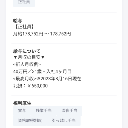
正社員
給与
【正社員】
月給178,752円 〜 178,752円
給与について
▼月収の目安▼
<新人月収例>
40万円／31歳・入社4ヶ月目
<最高月収>※2023年8月16日現在
北摂：￥650,000
福利厚生
賞与
残業手当
深夜手当
資格取得制度
引っ越し手当