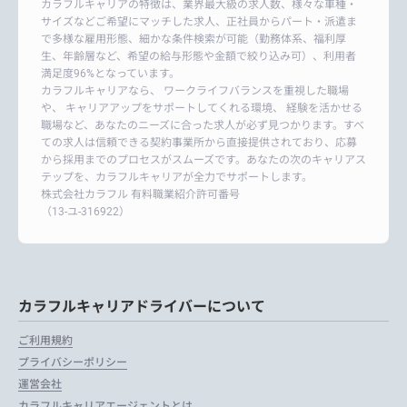
カラフルキャリアの特徴は、業界最大級の求人数、様々な車種・
サイズなどご希望にマッチした求人、正社員からパート・派遣ま
で多様な雇用形態、細かな条件検索が可能（勤務体系、福利厚
生、年齢層など、希望の給与形態や金額で絞り込み可）、利用者
満足度96%となっています。
カラフルキャリアなら、 ワークライフバランスを重視した職場
や、 キャリアアップをサポートしてくれる環境、 経験を活かせる
職場など、あなたのニーズに合った求人が必ず見つかります。すべ
ての求人は信頼できる契約事業所から直接提供されており、応募
から採用までのプロセスがスムーズです。あなたの次のキャリアス
テップを、カラフルキャリアが全力でサポートします。
株式会社カラフル 有料職業紹介許可番号
（13-ユ-316922）
カラフルキャリアドライバーについて
ご利用規約
プライバシーポリシー
運営会社
カラフルキャリアエージェントとは