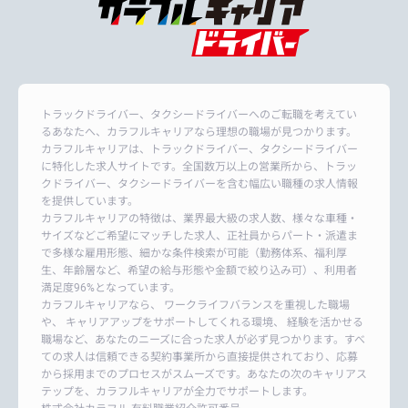
トラックドライバー、タクシードライバーへのご転職を考えてい
るあなたへ、カラフルキャリアなら理想の職場が見つかります。
カラフルキャリアは、トラックドライバー、タクシードライバー
に特化した求人サイトです。全国数万以上の営業所から、トラッ
クドライバー、タクシードライバーを含む幅広い職種の求人情報
を提供しています。
カラフルキャリアの特徴は、業界最大級の求人数、様々な車種・
サイズなどご希望にマッチした求人、正社員からパート・派遣ま
で多様な雇用形態、細かな条件検索が可能（勤務体系、福利厚
生、年齢層など、希望の給与形態や金額で絞り込み可）、利用者
満足度96%となっています。
カラフルキャリアなら、 ワークライフバランスを重視した職場
や、 キャリアアップをサポートしてくれる環境、 経験を活かせる
職場など、あなたのニーズに合った求人が必ず見つかります。すべ
ての求人は信頼できる契約事業所から直接提供されており、応募
から採用までのプロセスがスムーズです。あなたの次のキャリアス
テップを、カラフルキャリアが全力でサポートします。