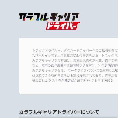
トラックドライバー、タクシードライバーへのご転職を考え
た求人サイトです。全国数万以上の営業所から、トラックド
カラフルキャリアの特徴は、業界最大級の求人数、様々な車
など、希望の給与形態や金額で絞り込み可）、利用者満足度9
カラフルキャリアなら、 ワークライフバランスを重視した
は信頼できる契約事業所から直接提供されており、応募から
株式会社カラフル 有料職業紹介許可番号
（13-ユ-316922）
カラフルキャリアドライバーについて