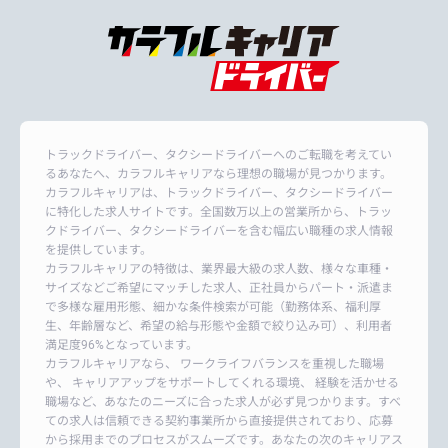
トラックドライバー、タクシードライバーへのご転職を考えてい
るあなたへ、カラフルキャリアなら理想の職場が見つかります。
カラフルキャリアは、トラックドライバー、タクシードライバー
に特化した求人サイトです。全国数万以上の営業所から、トラッ
クドライバー、タクシードライバーを含む幅広い職種の求人情報
を提供しています。
カラフルキャリアの特徴は、業界最大級の求人数、様々な車種・
サイズなどご希望にマッチした求人、正社員からパート・派遣ま
で多様な雇用形態、細かな条件検索が可能（勤務体系、福利厚
生、年齢層など、希望の給与形態や金額で絞り込み可）、利用者
満足度96%となっています。
カラフルキャリアなら、 ワークライフバランスを重視した職場
や、 キャリアアップをサポートしてくれる環境、 経験を活かせる
職場など、あなたのニーズに合った求人が必ず見つかります。すべ
ての求人は信頼できる契約事業所から直接提供されており、応募
から採用までのプロセスがスムーズです。あなたの次のキャリアス