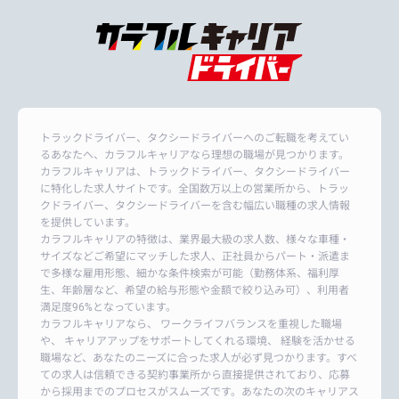
トラックドライバー、タクシードライバーへのご転職を考えてい
るあなたへ、カラフルキャリアなら理想の職場が見つかります。
カラフルキャリアは、トラックドライバー、タクシードライバー
に特化した求人サイトです。全国数万以上の営業所から、トラッ
クドライバー、タクシードライバーを含む幅広い職種の求人情報
を提供しています。
カラフルキャリアの特徴は、業界最大級の求人数、様々な車種・
サイズなどご希望にマッチした求人、正社員からパート・派遣ま
で多様な雇用形態、細かな条件検索が可能（勤務体系、福利厚
生、年齢層など、希望の給与形態や金額で絞り込み可）、利用者
満足度96%となっています。
カラフルキャリアなら、 ワークライフバランスを重視した職場
や、 キャリアアップをサポートしてくれる環境、 経験を活かせる
職場など、あなたのニーズに合った求人が必ず見つかります。すべ
ての求人は信頼できる契約事業所から直接提供されており、応募
から採用までのプロセスがスムーズです。あなたの次のキャリアス