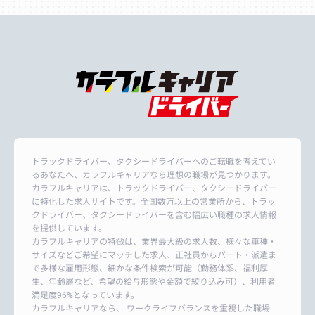
トラックドライバー、タクシードライバーへのご転職を考えてい
るあなたへ、カラフルキャリアなら理想の職場が見つかります。
カラフルキャリアは、トラックドライバー、タクシードライバー
に特化した求人サイトです。全国数万以上の営業所から、トラッ
クドライバー、タクシードライバーを含む幅広い職種の求人情報
を提供しています。
カラフルキャリアの特徴は、業界最大級の求人数、様々な車種・
サイズなどご希望にマッチした求人、正社員からパート・派遣ま
で多様な雇用形態、細かな条件検索が可能（勤務体系、福利厚
生、年齢層など、希望の給与形態や金額で絞り込み可）、利用者
満足度96%となっています。
カラフルキャリアなら、 ワークライフバランスを重視した職場