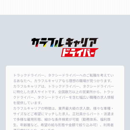
トラックドライバー、タクシードライバーへのご転職を考えてい
るあなたへ、カラフルキャリアなら理想の職場が見つかります。
カラフルキャリアは、トラックドライバー、タクシードライバー
に特化した求人サイトです。全国数万以上の営業所から、トラッ
クドライバー、タクシードライバーを含む幅広い職種の求人情報
を提供しています。
カラフルキャリアの特徴は、業界最大級の求人数、様々な車種・
サイズなどご希望にマッチした求人、正社員からパート・派遣ま
で多様な雇用形態、細かな条件検索が可能（勤務体系、福利厚
生、年齢層など、希望の給与形態や金額で絞り込み可）、利用者