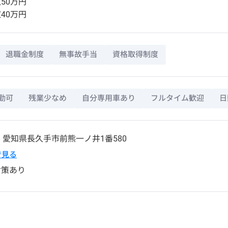
50万円
40万円
退職金制度
無事故手当
資格取得制度
勤可
残業少なめ
自分専用車あり
フルタイム歓迎
日
2
愛知県
長久手市
前熊一ノ井1番580
pで見る
対策あり