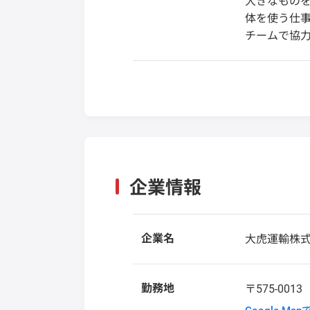
大きなもの
体を使う仕
チームで協力
企業情報
企業名
大虎運輸株
勤務地
〒575-001