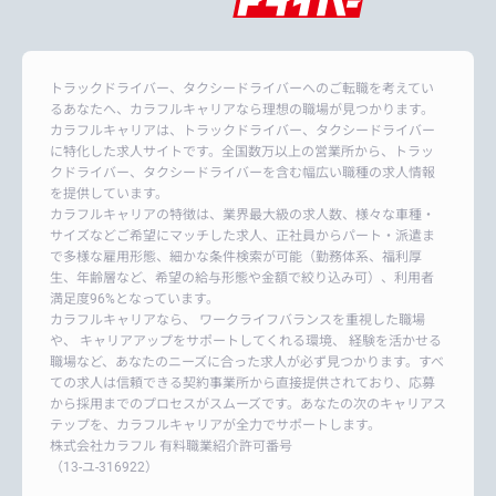
トラックドライバー、タクシードライバーへのご転職を考えてい
るあなたへ、カラフルキャリアなら理想の職場が見つかります。
カラフルキャリアは、トラックドライバー、タクシードライバー
に特化した求人サイトです。全国数万以上の営業所から、トラッ
クドライバー、タクシードライバーを含む幅広い職種の求人情報
を提供しています。
カラフルキャリアの特徴は、業界最大級の求人数、様々な車種・
サイズなどご希望にマッチした求人、正社員からパート・派遣ま
で多様な雇用形態、細かな条件検索が可能（勤務体系、福利厚
生、年齢層など、希望の給与形態や金額で絞り込み可）、利用者
満足度96%となっています。
カラフルキャリアなら、 ワークライフバランスを重視した職場
や、 キャリアアップをサポートしてくれる環境、 経験を活かせる
職場など、あなたのニーズに合った求人が必ず見つかります。すべ
ての求人は信頼できる契約事業所から直接提供されており、応募
から採用までのプロセスがスムーズです。あなたの次のキャリアス
テップを、カラフルキャリアが全力でサポートします。
株式会社カラフル 有料職業紹介許可番号
（13-ユ-316922）