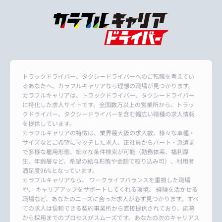
トラックドライバー、タクシードライバーへのご転職を考えてい
るあなたへ、カラフルキャリアなら理想の職場が見つかります。
カラフルキャリアは、トラックドライバー、タクシードライバー
に特化した求人サイトです。全国数万以上の営業所から、トラッ
クドライバー、タクシードライバーを含む幅広い職種の求人情報
を提供しています。
カラフルキャリアの特徴は、業界最大級の求人数、様々な車種・
サイズなどご希望にマッチした求人、正社員からパート・派遣ま
で多様な雇用形態、細かな条件検索が可能（勤務体系、福利厚
生、年齢層など、希望の給与形態や金額で絞り込み可）、利用者
満足度96%となっています。
カラフルキャリアなら、 ワークライフバランスを重視した職場
や、 キャリアアップをサポートしてくれる環境、 経験を活かせる
職場など、あなたのニーズに合った求人が必ず見つかります。すべ
ての求人は信頼できる契約事業所から直接提供されており、応募
から採用までのプロセスがスムーズです。あなたの次のキャリアス