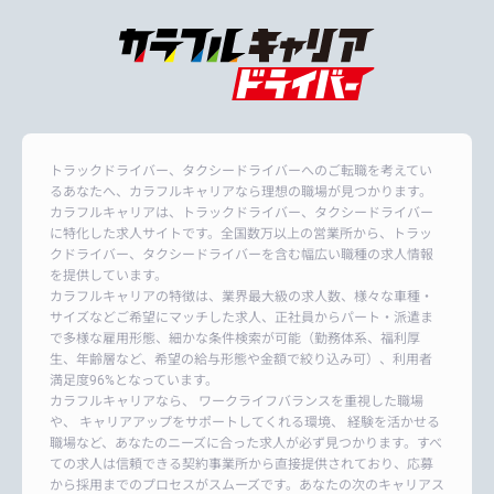
トラックドライバー、タクシードライバーへのご転職を考えてい
るあなたへ、カラフルキャリアなら理想の職場が見つかります。
カラフルキャリアは、トラックドライバー、タクシードライバー
に特化した求人サイトです。全国数万以上の営業所から、トラッ
クドライバー、タクシードライバーを含む幅広い職種の求人情報
を提供しています。
カラフルキャリアの特徴は、業界最大級の求人数、様々な車種・
サイズなどご希望にマッチした求人、正社員からパート・派遣ま
で多様な雇用形態、細かな条件検索が可能（勤務体系、福利厚
生、年齢層など、希望の給与形態や金額で絞り込み可）、利用者
満足度96%となっています。
カラフルキャリアなら、 ワークライフバランスを重視した職場
や、 キャリアアップをサポートしてくれる環境、 経験を活かせる
職場など、あなたのニーズに合った求人が必ず見つかります。すべ
ての求人は信頼できる契約事業所から直接提供されており、応募
から採用までのプロセスがスムーズです。あなたの次のキャリアス