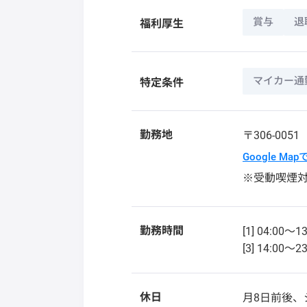
賞与
退
福利厚生
マイカー通
特定条件
勤務地
〒306-005
Google Ma
※受動喫煙
勤務時間
[1] 04:00～13
[3] 14:00～23
休日
月8日前後、