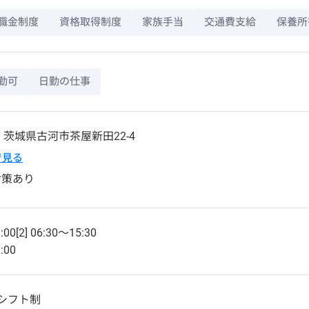
職金制度
資格取得制度
家族手当
交通費支給
保養所
勤可
日勤の仕事
1
茨城県
古河市
茶屋新田22-4
pで見る
対策あり
:00[2] 06:30～15:30
:00
シフト制