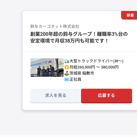
新着
鈴与カーゴネット株式会社
創業200年超の鈴与グループ！離職率3%台の
安定環境で月収38万円も可能です！
大型トラックドライバー(8t～)
月給260,000円 〜 380,000円
茨城県
稲敷市
正社員
求人を見る
応募する