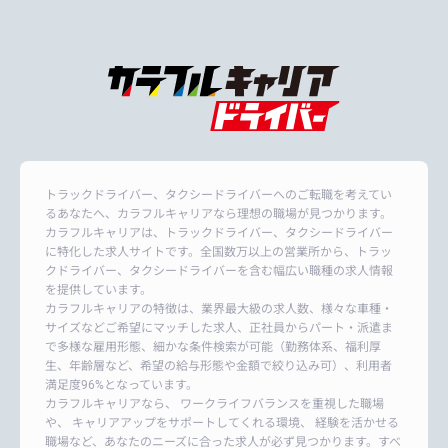
トラックドライバー、タクシードライバーへのご転職を考えてい
るあなたへ、カラフルキャリアなら理想の職場が見つかります。
カラフルキャリアは、トラックドライバー、タクシードライバー
に特化した求人サイトです。全国数万以上の営業所から、トラッ
クドライバー、タクシードライバーを含む幅広い職種の求人情報
を提供しています。
カラフルキャリアの特徴は、業界最大級の求人数、様々な車種・
サイズなどご希望にマッチした求人、正社員からパート・派遣ま
で多様な雇用形態、細かな条件検索が可能（勤務体系、福利厚
生、年齢層など、希望の給与形態や金額で絞り込み可）、利用者
満足度96%となっています。
カラフルキャリアなら、 ワークライフバランスを重視した職場
や、 キャリアアップをサポートしてくれる環境、 経験を活かせる
職場など、あなたのニーズに合った求人が必ず見つかります。すべ