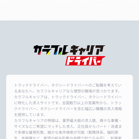
トラックドライバー、タクシードライバーへのご転職を考えてい
るあなたへ、カラフルキャリアなら理想の職場が見つかります。
カラフルキャリアは、トラックドライバー、タクシードライバー
に特化した求人サイトです。全国数万以上の営業所から、トラッ
クドライバー、タクシードライバーを含む幅広い職種の求人情報
を提供しています。
カラフルキャリアの特徴は、業界最大級の求人数、様々な車種・
サイズなどご希望にマッチした求人、正社員からパート・派遣ま
で多様な雇用形態、細かな条件検索が可能（勤務体系、福利厚
生、年齢層など、希望の給与形態や金額で絞り込み可）、利用者