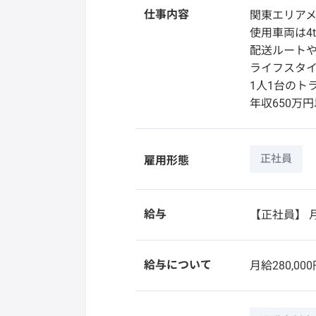
仕事内容
関東エリア
使用車両は4
配送ルート
ライフスタ
1人1台のト
年収650万
正社員
雇用形態
給与
【正社員】
月
給与について
月給280,000