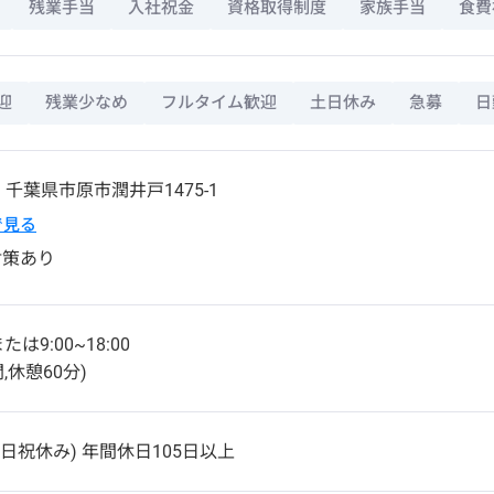
残業手当
入社祝金
資格取得制度
家族手当
食費
迎
残業少なめ
フルタイム歓迎
土日休み
急募
日
3
千葉県
市原市
潤井戸1475-1
pで見る
対策あり
または9:00~18:00
,休憩60分)
日祝休み) 年間休日105日以上