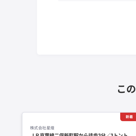
この
新着
株式会社星煌
ＪＲ京葉線二俣新町駅から徒歩3分／3トント