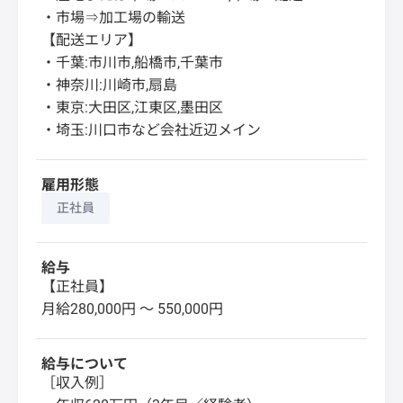
・市場⇒加工場の輸送
【配送エリア】
・千葉:市川市,船橋市,千葉市
・神奈川:川崎市,扇島
・東京:大田区,江東区,墨田区
・埼玉:川口市など会社近辺メイン
雇用形態
正社員
給与
【正社員】
月給280,000円 〜 550,000円
給与について
［収入例］