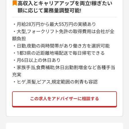
高収入とキャリアアップを両立!稼ぎたい
額に応じて業務量調整可能!
・月給28万円から最大55万円の実績あり
・大型,フォークリフト免許の取得費用は会社が全
額負担
・日勤,夜勤の両時間帯があり働き方を選択可能
・1都3県の近距離地場配送で毎日帰宅できる
・月6日以上の休日あり
・家族手当,食費補助,休日出勤割増金など各種手当
充実
・ヒゲ,茶髪,ピアス,規定範囲の刺青も容認
この求人をアドバイザーに相談する