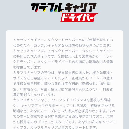
トラックドライバー、タクシードライバーへのご転職を考えてい
るあなたへ、カラフルキャリアなら理想の職場が見つかります。
カラフルキャリアは、トラックドライバー、タクシードライバー
に特化した求人サイトです。全国数万以上の営業所から、トラッ
クドライバー、タクシードライバーを含む幅広い職種の求人情報
を提供しています。
カラフルキャリアの特徴は、業界最大級の求人数、様々な車種・
サイズなどご希望にマッチした求人、正社員からパート・派遣ま
で多様な雇用形態、細かな条件検索が可能（勤務体系、福利厚
生、年齢層など、希望の給与形態や金額で絞り込み可）、利用者
満足度96%となっています。
カラフルキャリアなら、 ワークライフバランスを重視した職場
や、 キャリアアップをサポートしてくれる環境、 経験を活かせる
職場など、あなたのニーズに合った求人が必ず見つかります。すべ
ての求人は信頼できる契約事業所から直接提供されており、応募
から採用までのプロセスがスムーズです。あなたの次のキャリアス
テップを、カラフルキャリアが全力でサポートします。