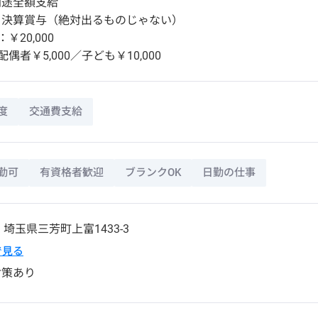
別途全額支給
：決算賞与（絶対出るものじゃない）
￥20,000
偶者￥5,000／子ども￥10,000
度
交通費支給
勤可
有資格者歓迎
ブランクOK
日勤の仕事
5
埼玉県
三芳町
上富1433-3
pで見る
対策あり