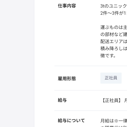
仕事内容
3tのユニッ
2件～3件が
運ぶものは
の部材など
配送エリア
積み降ろし
徴です。
正社員
雇用形態
給与
【正社員】
月
給与について
月給は※一律