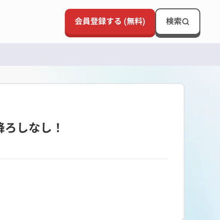
会員登録する (無料)
検索
降ろしなし！