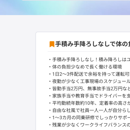
手積み手降ろしなしで体の
・手積み手降ろしなし！積み降ろしは
・体の負担少なめで長く働ける環境
・1日2～3件配送で余裕を持って運転可
・夜勤が少なく工事現場のスケジュー
・皆勤手当2万円、無事故手当2万円な
・家族手当や教育手当でドライバーを
・平均勤続年数約10年、定着率の高さ
・自由な社風で社員一人一人が自分ら
・1～3カ月の同乗研修でしっかりサポ
・残業が少なくワークライフバランス