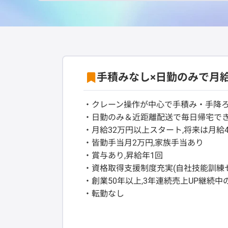
手積みなし×日勤のみで月
・クレーン操作が中心で手積み・手降
・日勤のみ＆近距離配送で毎日帰宅で
・月給32万円以上スタート,将来は月給
・皆勤手当月2万円,家族手当あり
・賞与あり,昇給年1回
・資格取得支援制度充実(自社技能訓練
・創業50年以上,3年連続売上UP継続中
・転勤なし