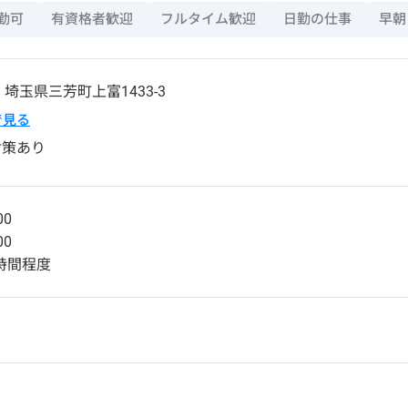
勤可
有資格者歓迎
フルタイム歓迎
日勤の仕事
早朝
5
埼玉県
三芳町
上富1433-3
pで見る
対策あり
00
00
2時間程度