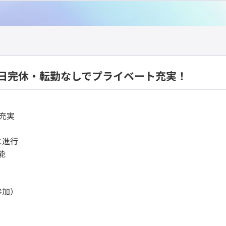
日完休・転勤なしでプライベート充実！
充実
に進行
能
参加）