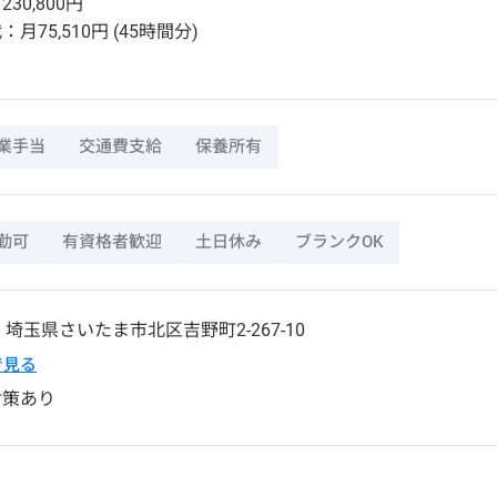
30,800円
月75,510円 (45時間分)
業手当
交通費支給
保養所有
勤可
有資格者歓迎
土日休み
ブランクOK
1
埼玉県
さいたま市北区
吉野町2-267-10
pで見る
対策あり