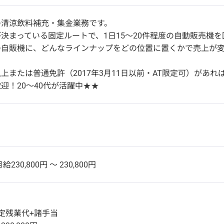
の清涼飲料補充・集金業務です。
決まっている固定ルートで、1日15～20件程度の自動販売機を
の自販機に、どんなラインナップをどの位置に置くかで売上が
上または普通免許（2017年3月11日以前・AT限定可）があれば
迎！20～40代が活躍中★★
給230,800円 〜 230,800円
定残業代+諸手当