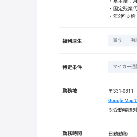
・基本給：月2
・固定残業代：
・年2回支給
賞与
残
福利厚生
マイカー通
特定条件
勤務地
〒331-081
Google Ma
※受動喫煙
勤務時間
日勤勤務