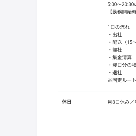
5:00～20:
【勤務開始
1日の流れ
・出社
・配送（15
・帰社
・集金清算
・翌日分の
・退社
※固定ルー
休日
月8日休み／