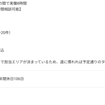
30の間で実働8時間
時間相談可能】
～20件）
積込
トで担当エリアが決まっているため、道に慣れれば予定通りのタ
年間休日106日