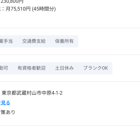
30,800円
月75,510円 (45時間分)
業手当
交通費支給
保養所有
勤可
有資格者歓迎
土日休み
ブランクOK
5
東京都
武蔵村山市
中原4-1-2
pで見る
対策あり