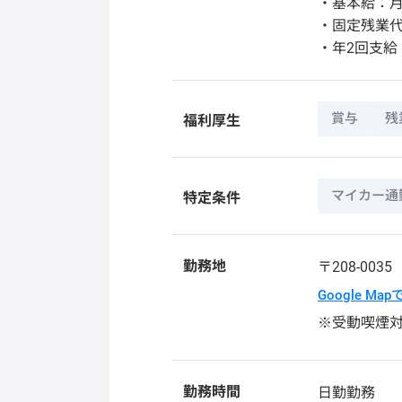
・基本給：月2
・固定残業代：
・年2回支給
賞与
残
福利厚生
マイカー通
特定条件
勤務地
〒208-003
Google Ma
※受動喫煙
勤務時間
日勤勤務