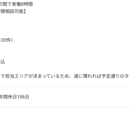
30の間で実働8時間
時間相談可能】
～20件）
積込
トで担当エリアが決まっているため、道に慣れれば予定通りのタ
年間休日106日