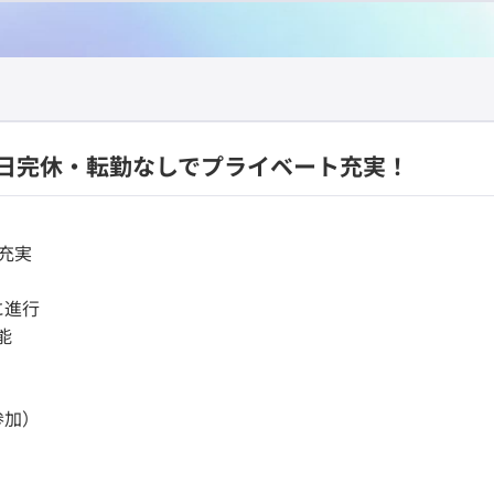
日完休・転勤なしでプライベート充実！
充実
に進行
能
参加）