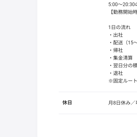
5:00～20:
【勤務開始
1日の流れ
・出社
・配送（15
・帰社
・集金清算
・翌日分の
・退社
※固定ルー
休日
月8日休み／