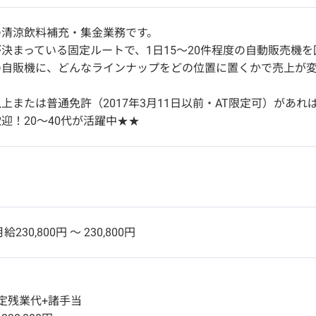
の清涼飲料補充・集金業務です。
決まっている固定ルートで、1日15～20件程度の自動販売機を
の自販機に、どんなラインナップをどの位置に置くかで売上が
上または普通免許（2017年3月11日以前・AT限定可）があれば
迎！20～40代が活躍中★★
給230,800円 〜 230,800円
定残業代+諸手当