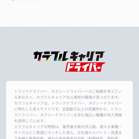
トラックドライバー、タクシードライバーへのご転職を考えてい
るあなたへ、カラフルキャリアなら理想の職場が見つかります。
カラフルキャリアは、トラックドライバー、タクシードライバー
に特化した求人サイトです。全国数万以上の営業所から、トラッ
クドライバー、タクシードライバーを含む幅広い職種の求人情報
を提供しています。
カラフルキャリアの特徴は、業界最大級の求人数、様々な車種・
サイズなどご希望にマッチした求人、正社員からパート・派遣ま
で多様な雇用形態、細かな条件検索が可能（勤務体系、福利厚