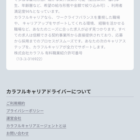
生、年齢層など、希望の給与形態や金額で絞り込み可）、利用者
満足度96%となっています。
カラフルキャリアなら、 ワークライフバランスを重視した職場
や、 キャリアアップをサポートしてくれる環境、 経験を活かせる
職場など、あなたのニーズに合った求人が必ず見つかります。すべ
ての求人は信頼できる契約事業所から直接提供されており、応募
から採用までのプロセスがスムーズです。あなたの次のキャリアス
テップを、カラフルキャリアが全力でサポートします。
株式会社カラフル 有料職業紹介許可番号
（13-ユ-316922）
カラフルキャリアドライバーについて
ご利用規約
プライバシーポリシー
運営会社
カラフルキャリアエージェントとは
お問い合わせ