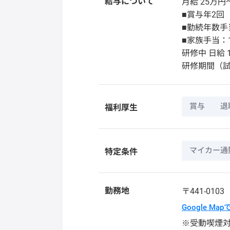
給与について
月給 25万円
■賞与年2回
■勤続年数手当
■家族手当：1
研修中 日給 1
研修期間（
賞与
退
福利厚生
マイカー通
特定条件
勤務地
〒441-010
Google Ma
※受動喫煙