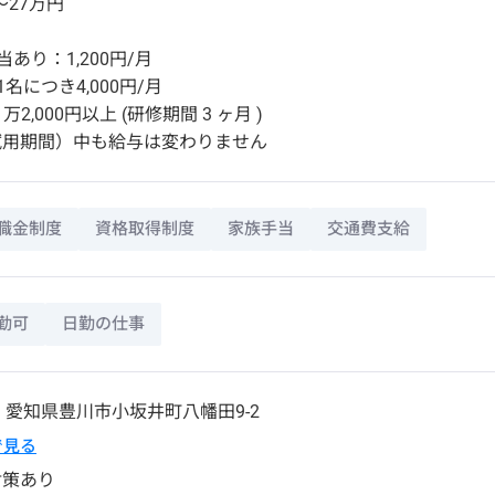
～27万円
あり：1,200円/月
名につき4,000円/月
万2,000円以上 (研修期間 3 ヶ月 )
試用期間）中も給与は変わりません
職金制度
資格取得制度
家族手当
交通費支給
勤可
日勤の仕事
3
愛知県
豊川市
小坂井町八幡田9-2
pで見る
対策あり