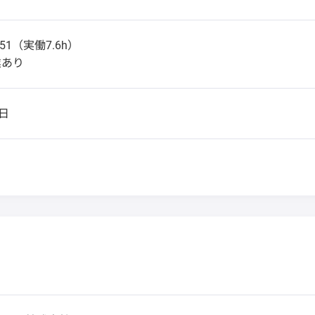
51（実働7.6h）
業あり
日