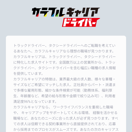
トラックドライバー、タクシードライバーへのご転職を考えてい
るあなたへ、カラフルキャリアなら理想の職場が見つかります。
カラフルキャリアは、トラックドライバー、タクシードライバー
に特化した求人サイトです。全国数万以上の営業所から、トラッ
クドライバー、タクシードライバーを含む幅広い職種の求人情報
を提供しています。
カラフルキャリアの特徴は、業界最大級の求人数、様々な車種・
サイズなどご希望にマッチした求人、正社員からパート・派遣ま
で多様な雇用形態、細かな条件検索が可能（勤務体系、福利厚
生、年齢層など、希望の給与形態や金額で絞り込み可）、利用者
満足度96%となっています。
カラフルキャリアなら、 ワークライフバランスを重視した職場
や、 キャリアアップをサポートしてくれる環境、 経験を活かせる
職場など、あなたのニーズに合った求人が必ず見つかります。すべ
ての求人は信頼できる契約事業所から直接提供されており、応募
から採用までのプロセスがスムーズです。あなたの次のキャリアス