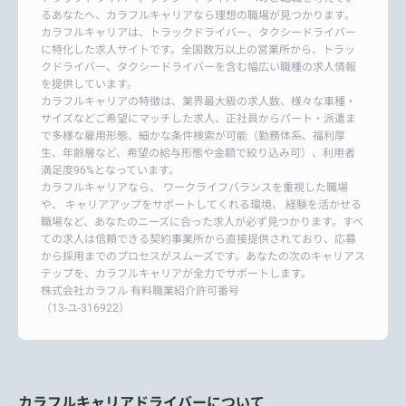
るあなたへ、カラフルキャリアなら理想の職場が見つかります。
カラフルキャリアは、トラックドライバー、タクシードライバー
に特化した求人サイトです。全国数万以上の営業所から、トラッ
クドライバー、タクシードライバーを含む幅広い職種の求人情報
を提供しています。
カラフルキャリアの特徴は、業界最大級の求人数、様々な車種・
サイズなどご希望にマッチした求人、正社員からパート・派遣ま
で多様な雇用形態、細かな条件検索が可能（勤務体系、福利厚
生、年齢層など、希望の給与形態や金額で絞り込み可）、利用者
満足度96%となっています。
カラフルキャリアなら、 ワークライフバランスを重視した職場
や、 キャリアアップをサポートしてくれる環境、 経験を活かせる
職場など、あなたのニーズに合った求人が必ず見つかります。すべ
ての求人は信頼できる契約事業所から直接提供されており、応募
から採用までのプロセスがスムーズです。あなたの次のキャリアス
テップを、カラフルキャリアが全力でサポートします。
株式会社カラフル 有料職業紹介許可番号
（13-ユ-316922）
カラフルキャリアドライバーについて