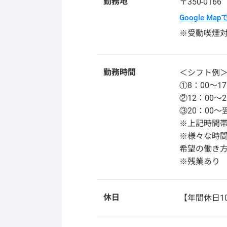
勤務地
〒350-016
Google Ma
※受動喫煙
勤務時間
＜シフト例
①8：00～17
②12：00～2
③20：00～
※上記時間
※様々な時
希望の働き
※残業あり
休日
【年間休日1