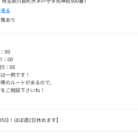
6
埼玉県
川島町
大字戸守字荒神前500番1
pで見る
対策あり
＞
：00
1：00
翌5：00
帯は一例です！
間帯のルートがあるので、
方をご相談下さいね！
05日！ほぼ週2日休めます】