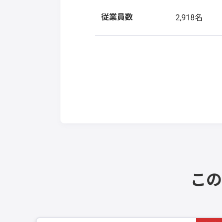
従業員数
2,918名
この