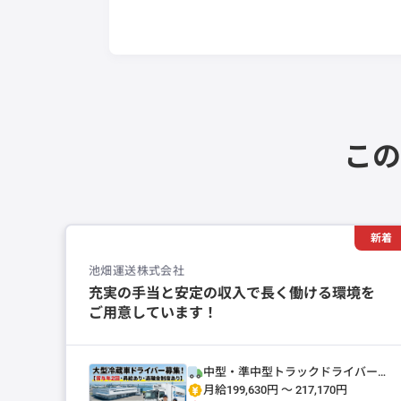
この
新着
池畑運送株式会社
充実の手当と安定の収入で長く働ける環境を
ご用意しています！
中型・準中型トラックドライバー
(4t～)
月給199,630円 〜 217,170円