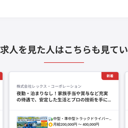
求人を見た人は
こちらも見てい
新着
株式会社レックス・コーポレーション
夜勤・泊まりなし！家族手当や賞与など充実
の待遇で、安定した生活とプロの技術を手に
入れませんか？
中型・準中型トラックドライバー
(4t～)
月給200,000円 〜 400,000円