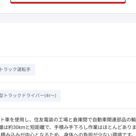
トラック運転手
型トラックドライバー(4t～)
ート車を使用し、住友電装の工場と倉庫間で自動車関連部品の
離は約30kmと短距離で、手積み手下ろし作業はほとんどあり
た積み込みが中心となるため、身体への負担が少ない環境です。