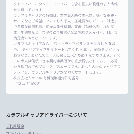
クドライバー、タクシードライバーを含む幅広い職種の求人情報
を提供しています。
カラフルキャリアの特徴は、業界最大級の求人数、様々な車種・
サイズなどご希望にマッチした求人、正社員からパート・派遣ま
で多様な雇用形態、細かな条件検索が可能（勤務体系、福利厚
生、年齢層など、希望の給与形態や金額で絞り込み可）、利用者
満足度96%となっています。
カラフルキャリアなら、 ワークライフバランスを重視した職場
や、 キャリアアップをサポートしてくれる環境、 経験を活かせる
職場など、あなたのニーズに合った求人が必ず見つかります。すべ
ての求人は信頼できる契約事業所から直接提供されており、応募
から採用までのプロセスがスムーズです。あなたの次のキャリアス
テップを、カラフルキャリアが全力でサポートします。
株式会社カラフル 有料職業紹介許可番号
（13-ユ-316922）
カラフルキャリアドライバーについて
ご利用規約
プライバシーポリシー