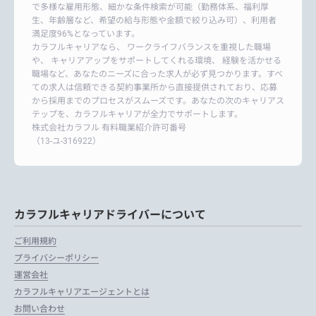
で多様な雇用形態、細かな条件検索が可能（勤務体系、福利厚
生、年齢層など、希望の給与形態や金額で絞り込み可）、利用者
満足度96%となっています。
カラフルキャリアなら、 ワークライフバランスを重視した職場
や、 キャリアアップをサポートしてくれる環境、 経験を活かせる
職場など、あなたのニーズに合った求人が必ず見つかります。すべ
ての求人は信頼できる契約事業所から直接提供されており、応募
から採用までのプロセスがスムーズです。あなたの次のキャリアス
テップを、カラフルキャリアが全力でサポートします。
株式会社カラフル 有料職業紹介許可番号
（13-ユ-316922）
カラフルキャリアドライバーについて
ご利用規約
プライバシーポリシー
運営会社
カラフルキャリアエージェントとは
お問い合わせ