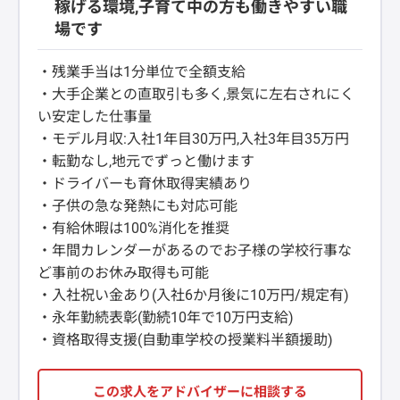
稼げる環境,子育て中の方も働きやすい職
場です
・残業手当は1分単位で全額支給
・大手企業との直取引も多く,景気に左右されにく
い安定した仕事量
・モデル月収:入社1年目30万円,入社3年目35万円
・転勤なし,地元でずっと働けます
・ドライバーも育休取得実績あり
・子供の急な発熱にも対応可能
・有給休暇は100%消化を推奨
・年間カレンダーがあるのでお子様の学校行事な
ど事前のお休み取得も可能
・入社祝い金あり(入社6か月後に10万円/規定有)
・永年勤続表彰(勤続10年で10万円支給)
・資格取得支援(自動車学校の授業料半額援助)
この求人をアドバイザーに相談する