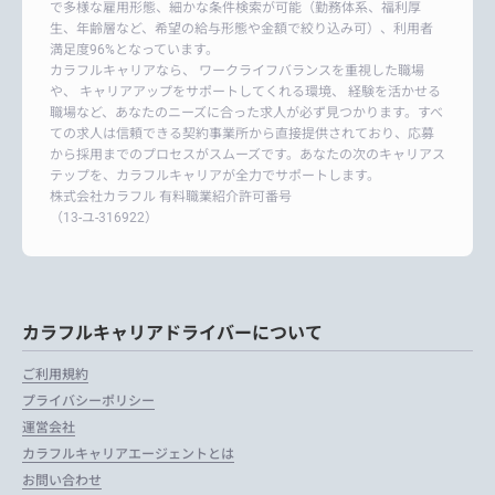
で多様な雇用形態、細かな条件検索が可能（勤務体系、福利厚
生、年齢層など、希望の給与形態や金額で絞り込み可）、利用者
満足度96%となっています。
カラフルキャリアなら、 ワークライフバランスを重視した職場
や、 キャリアアップをサポートしてくれる環境、 経験を活かせる
職場など、あなたのニーズに合った求人が必ず見つかります。すべ
ての求人は信頼できる契約事業所から直接提供されており、応募
から採用までのプロセスがスムーズです。あなたの次のキャリアス
テップを、カラフルキャリアが全力でサポートします。
株式会社カラフル 有料職業紹介許可番号
（13-ユ-316922）
カラフルキャリアドライバーについて
ご利用規約
プライバシーポリシー
運営会社
カラフルキャリアエージェントとは
お問い合わせ