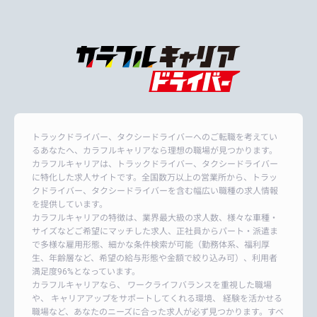
トラックドライバー、タクシードライバーへのご転職を考えてい
るあなたへ、カラフルキャリアなら理想の職場が見つかります。
カラフルキャリアは、トラックドライバー、タクシードライバー
に特化した求人サイトです。全国数万以上の営業所から、トラッ
クドライバー、タクシードライバーを含む幅広い職種の求人情報
を提供しています。
カラフルキャリアの特徴は、業界最大級の求人数、様々な車種・
サイズなどご希望にマッチした求人、正社員からパート・派遣ま
で多様な雇用形態、細かな条件検索が可能（勤務体系、福利厚
生、年齢層など、希望の給与形態や金額で絞り込み可）、利用者
満足度96%となっています。
カラフルキャリアなら、 ワークライフバランスを重視した職場
や、 キャリアアップをサポートしてくれる環境、 経験を活かせる
職場など、あなたのニーズに合った求人が必ず見つかります。すべ