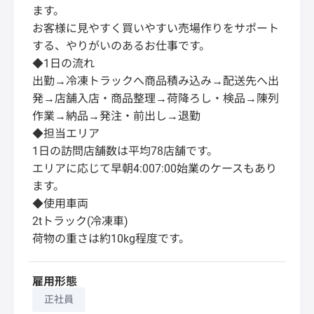
ます。
お客様に見やすく買いやすい売場作りをサポート
する、やりがいのあるお仕事です。
◆1日の流れ
出勤→冷凍トラックへ商品積み込み→配送先へ出
発→店舗入店・商品整理→荷降ろし・検品→陳列
作業→納品→発注・前出し→退勤
◆担当エリア
1日の訪問店舗数は平均78店舗です。
エリアに応じて早朝4:007:00始業のケースもあり
ます。
◆使用車両
2tトラック(冷凍車)
荷物の重さは約10kg程度です。
雇用形態
正社員