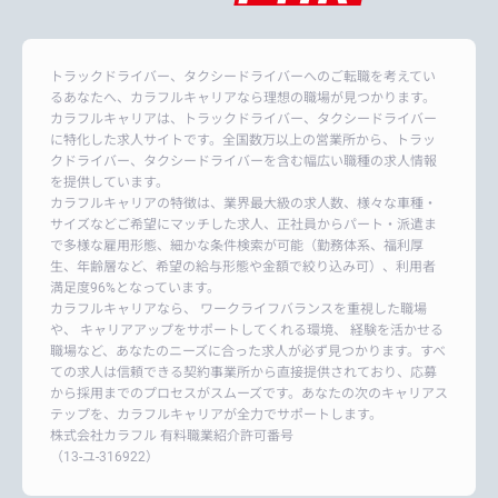
トラックドライバー、タクシードライバーへのご転職を考えてい
るあなたへ、カラフルキャリアなら理想の職場が見つかります。
カラフルキャリアは、トラックドライバー、タクシードライバー
に特化した求人サイトです。全国数万以上の営業所から、トラッ
クドライバー、タクシードライバーを含む幅広い職種の求人情報
を提供しています。
カラフルキャリアの特徴は、業界最大級の求人数、様々な車種・
サイズなどご希望にマッチした求人、正社員からパート・派遣ま
で多様な雇用形態、細かな条件検索が可能（勤務体系、福利厚
生、年齢層など、希望の給与形態や金額で絞り込み可）、利用者
満足度96%となっています。
カラフルキャリアなら、 ワークライフバランスを重視した職場
や、 キャリアアップをサポートしてくれる環境、 経験を活かせる
職場など、あなたのニーズに合った求人が必ず見つかります。すべ
ての求人は信頼できる契約事業所から直接提供されており、応募
から採用までのプロセスがスムーズです。あなたの次のキャリアス
テップを、カラフルキャリアが全力でサポートします。
株式会社カラフル 有料職業紹介許可番号
（13-ユ-316922）