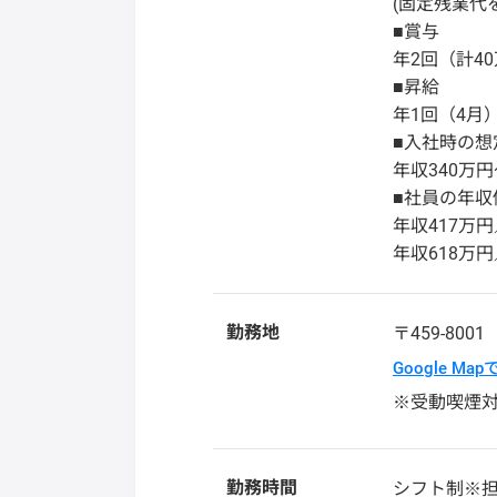
(固定残業代を
■賞与
年2回（計40
■昇給
年1回（4月
■入社時の想
年収340万
■社員の年収
年収417万
年収618万
勤務地
〒459-800
Google Ma
※受動喫煙
勤務時間
シフト制※