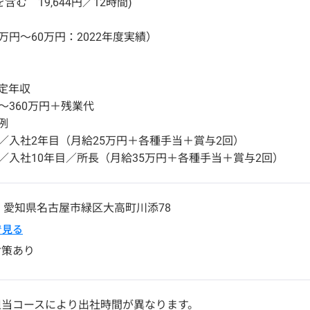
含む 19,644円／12時間)
万円～60万円：2022年度実績）
）
定年収
円～360万円＋残業代
例
円／入社2年目（月給25万円＋各種手当＋賞与2回）
円／入社10年目／所長（月給35万円＋各種手当＋賞与2回）
1
愛知県
名古屋市緑区
大高町川添78
pで見る
対策あり
担当コースにより出社時間が異なります。