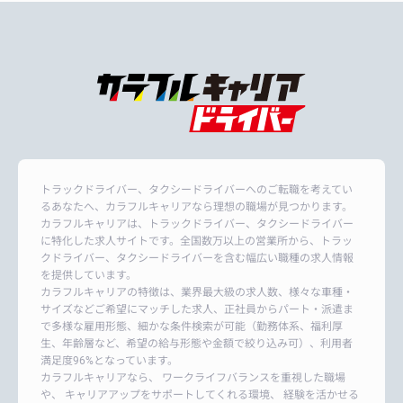
トラックドライバー、タクシードライバーへのご転職を考えてい
るあなたへ、カラフルキャリアなら理想の職場が見つかります。
カラフルキャリアは、トラックドライバー、タクシードライバー
に特化した求人サイトです。全国数万以上の営業所から、トラッ
クドライバー、タクシードライバーを含む幅広い職種の求人情報
を提供しています。
カラフルキャリアの特徴は、業界最大級の求人数、様々な車種・
サイズなどご希望にマッチした求人、正社員からパート・派遣ま
で多様な雇用形態、細かな条件検索が可能（勤務体系、福利厚
生、年齢層など、希望の給与形態や金額で絞り込み可）、利用者
満足度96%となっています。
カラフルキャリアなら、 ワークライフバランスを重視した職場
や、 キャリアアップをサポートしてくれる環境、 経験を活かせる