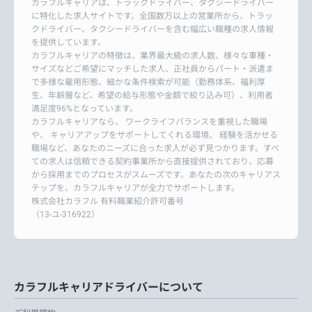
カラフルキャリアは、トラックドライバー、タクシードライバー
に特化した求人サイトです。全国数万以上の営業所から、トラッ
クドライバー、タクシードライバーを含む幅広い職種の求人情報
を提供しています。
カラフルキャリアの特徴は、業界最大級の求人数、様々な車種・
サイズなどご希望にマッチした求人、正社員からパート・派遣ま
で多様な雇用形態、細かな条件検索が可能（勤務体系、福利厚
生、年齢層など、希望の給与形態や金額で絞り込み可）、利用者
満足度96%となっています。
カラフルキャリアなら、 ワークライフバランスを重視した職場
や、 キャリアアップをサポートしてくれる環境、 経験を活かせる
職場など、あなたのニーズに合った求人が必ず見つかります。すべ
ての求人は信頼できる契約事業所から直接提供されており、応募
から採用までのプロセスがスムーズです。あなたの次のキャリアス
テップを、カラフルキャリアが全力でサポートします。
株式会社カラフル 有料職業紹介許可番号
（13-ユ-316922）
カラフルキャリアドライバーについて