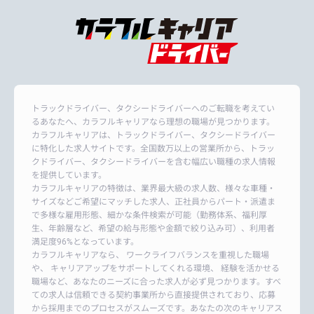
トラックドライバー、タクシードライバーへのご転職を考えてい
るあなたへ、カラフルキャリアなら理想の職場が見つかります。
カラフルキャリアは、トラックドライバー、タクシードライバー
に特化した求人サイトです。全国数万以上の営業所から、トラッ
クドライバー、タクシードライバーを含む幅広い職種の求人情報
を提供しています。
カラフルキャリアの特徴は、業界最大級の求人数、様々な車種・
サイズなどご希望にマッチした求人、正社員からパート・派遣ま
で多様な雇用形態、細かな条件検索が可能（勤務体系、福利厚
生、年齢層など、希望の給与形態や金額で絞り込み可）、利用者
満足度96%となっています。
カラフルキャリアなら、 ワークライフバランスを重視した職場
や、 キャリアアップをサポートしてくれる環境、 経験を活かせる
職場など、あなたのニーズに合った求人が必ず見つかります。すべ
ての求人は信頼できる契約事業所から直接提供されており、応募
から採用までのプロセスがスムーズです。あなたの次のキャリアス