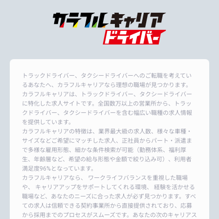
トラックドライバー、タクシードライバーへのご転職を考えてい
るあなたへ、カラフルキャリアなら理想の職場が見つかります。
カラフルキャリアは、トラックドライバー、タクシードライバー
に特化した求人サイトです。全国数万以上の営業所から、トラッ
クドライバー、タクシードライバーを含む幅広い職種の求人情報
を提供しています。
カラフルキャリアの特徴は、業界最大級の求人数、様々な車種・
サイズなどご希望にマッチした求人、正社員からパート・派遣ま
で多様な雇用形態、細かな条件検索が可能（勤務体系、福利厚
生、年齢層など、希望の給与形態や金額で絞り込み可）、利用者
満足度96%となっています。
カラフルキャリアなら、 ワークライフバランスを重視した職場
や、 キャリアアップをサポートしてくれる環境、 経験を活かせる
職場など、あなたのニーズに合った求人が必ず見つかります。すべ
ての求人は信頼できる契約事業所から直接提供されており、応募
から採用までのプロセスがスムーズです。あなたの次のキャリアス