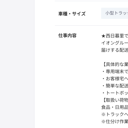
小型トラック
車種・サイズ
仕事内容
★西日暮里
イオングル
届けする配
【具体的な
・専用端末で
・お客様宅
・簡単な配
・トートボ
【取扱い荷
食品・日用
※トラック
※仕分け作