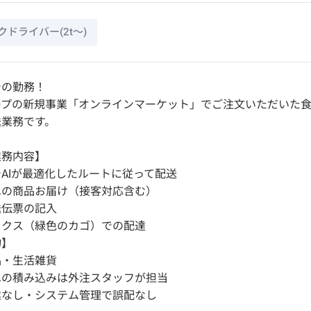
ドライバー(2t～)
での勤務！
ープの新規事業「オンラインマーケット」でご注文いただいた
送業務です。
業務内容】
AIが最適化したルートに従って配送
への商品お届け（接客対応含む）
送伝票の記入
ックス（緑色のカゴ）での配達
物】
品・生活雑貨
への積み込みは外注スタッフが担当
業なし・システム管理で誤配なし